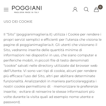
0
USO DEI COOKIE
Il “Sito” (poggianimaglieria.it) utilizza i Cookie per rendere i
propri servizi semplici e efficienti per l’utenza che visiona le
pagine di poggianimaglieria.it. Gli utenti che visionano il
Sito, vedranno inserite delle quantità minime di
Millions of people around the
informazioni nei dispositivi in uso, che siano computer e
world visit Envato to buy and
periferiche mobili, in piccoli file di testo denominati
sell creative assets, use smart
“cookie” salvati nelle directory utilizzate dal browser web
design templates, learn
dell’Utente. Vi sono vari tipi di cookie, alcuni per rendere
creative skills or even hire
più efficace l’uso del Sito, altri per abilitare determinate
freelancers. With an industry-
funzionalità. Analizzandoli in maniera particolareggiata i
leading marketplace paired
nostri cookie permettono di: · memorizzare le preferenze
with an unlimited subscription
inserite; · evitare di reinserire le stesse informazioni più
service, Envato helps creatives
volte durante la visita quali ad esempio nome utente e
like you get projects done
password;
faster.