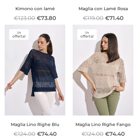
Careers
Kimono con lamé
Maglia con Lamé Rosa
Privacy Policy
€
123.00
€
73.80
€
119.00
€
71.40
Sitemap
In
In
offerta!
offerta!
Community
Blog
Forums
Meetups
Maglia Lino Righe Blu
Maglia Lino Righe Fango
€
124.00
€
74.40
€
124.00
€
74.40