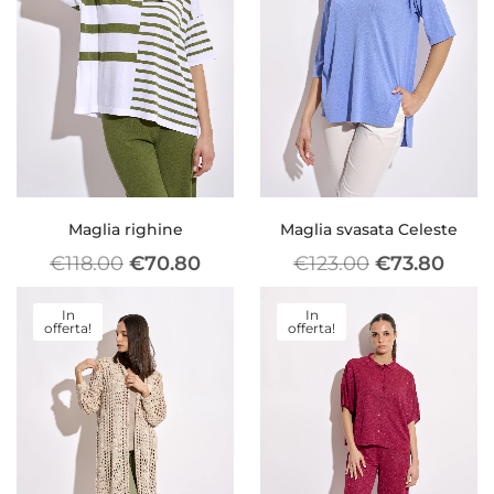
Maglia righine
Maglia svasata Celeste
€
118.00
€
70.80
€
123.00
€
73.80
In
In
offerta!
offerta!